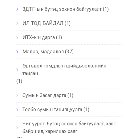
ЗДТГ-ын бүтэц зохион байгуулалт
(1)
ИЛ ТОД БАЙДАЛ
(1)
ИТХ-ын дарга
(1)
Мэдээ, мэдээлэл
(37)
Өргөдөл гомдлын шийдвэрлэлтийн
тайлан
(1)
Сумын Засаг дарга
(1)
Толбо сумын танилцуулга
(1)
Чиг үүрэг, бүтэц зохион байгуулалт, хаяг
байршил, харилцах хаяг