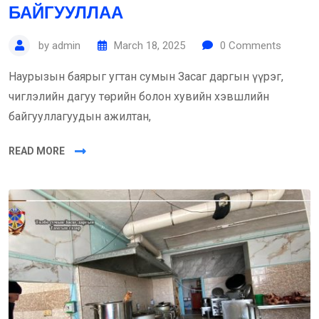
БАЙГУУЛЛАА
by
admin
March 18, 2025
0
Comments
Наурызын баярыг угтан сумын Засаг даргын үүрэг,
чиглэлийн дагуу төрийн болон хувийн хэвшлийн
байгууллагуудын ажилтан,
READ MORE