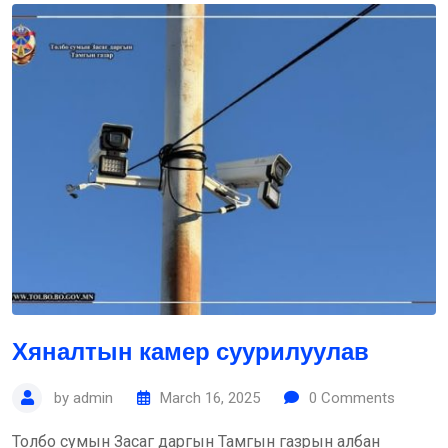
Хяналтын камер суурилуулав
by
admin
March 16, 2025
0
Comments
Толбо сумын Засаг даргын Тамгын газрын албан