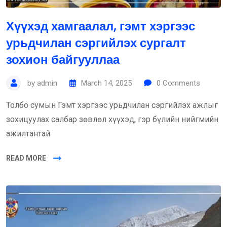
Хүүхэд хамгаалал, гэмт хэргээс
урьдчилан сэргийлэх сургалт
зохион байгууллаа
by
admin
March 14, 2025
0
Comments
Толбо сумын Гэмт хэргээс урьдчилан сэргийлэх ажлыг
зохицуулах салбар зөвлөл хүүхэд, гэр бүлийн нийгмийн
ажилтантай
READ MORE