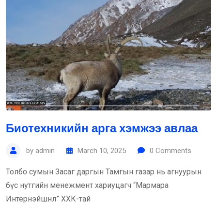
Биотехникийн арга хэмжээ авлаа
by
admin
March 10, 2025
0
Comments
Толбо сумын Засаг даргын Тамгын газар нь агнуурын
бүс нутгийн менежмент хариуцагч “Мармара
Интернэйшнл” ХХК-тай