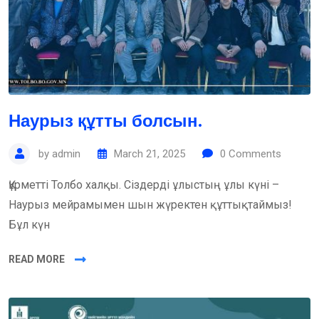
Наурыз құтты болсын.
by
admin
March 21, 2025
0
Comments
Құрметті Толбо халқы. Сіздерді ұлыстың ұлы күні –
Наурыз мейрамымен шын жүректен құттықтаймыз!
Бұл күн
READ MORE