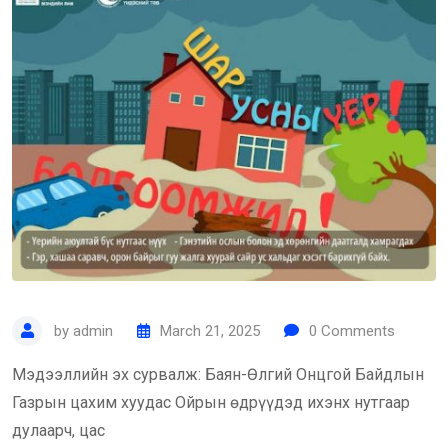
by
admin
March 21, 2025
0
Comments
Мэдээллийн эх сурвалж: Баян-Өлгий Онцгой Байдлын
Газрын цахим хуудас Ойрын өдрүүдэд ихэнх нутгаар
дулаарч, цас