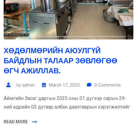
ХӨДӨЛМӨРИЙН АЮУЛГҮЙ
БАЙДЛЫН ТАЛААР ЗӨВЛӨГӨӨ
ӨГЧ АЖИЛЛАВ.
by
admin
March 17, 2025
0
Comments
Аймгийн Засаг даргын 2025 оны 01 дүгээр сарын 29-
ний өдрийн 03 дугаар албан даалгаврын хэрэгжилтийг
READ MORE