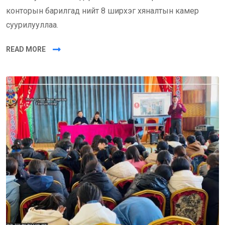
конторын барилгад нийт 8 ширхэг хяналтын камер
суурилууллаа.
READ MORE