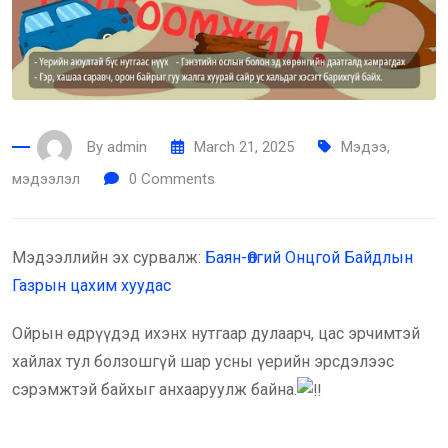
By
admin
March 21, 2025
Мэдээ,
мэдээлэл
0
Comments
Мэдээллийн эх сурвалж:
Баян-Өлгий
Онцгой Байдлын
Газрын цахим хуудас
Ойрын өдрүүдэд ихэнх нутгаар дулаарч, цас эрчимтэй
хайлах тул болзошгүй шар усны үерийн эрсдэлээс
сэрэмжтэй байхыг анхааруулж байна.