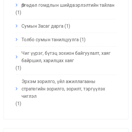
Өргөдөл гомдлын шийдвэрлэлтийн тайлан
(1)
Сумын Засаг дарга
(1)
Толбо сумын танилцуулга
(1)
Чиг үүрэг, бүтэц зохион байгуулалт, хаяг
байршил, харилцах хаяг
(1)
Эрхэм зорилго, үйл ажиллагааны
стратегийн зорилго, зорилт, тэргүүлэх
чиглэл
(1)