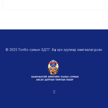
© 2025 Толбо сумын ЗДТГ. Бүх эрх хуулиар хамгаалагдсан.