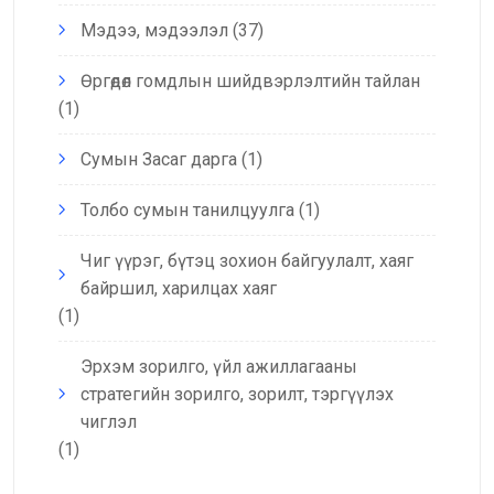
Мэдээ, мэдээлэл
(37)
Өргөдөл гомдлын шийдвэрлэлтийн тайлан
(1)
Сумын Засаг дарга
(1)
Толбо сумын танилцуулга
(1)
Чиг үүрэг, бүтэц зохион байгуулалт, хаяг
байршил, харилцах хаяг
(1)
Эрхэм зорилго, үйл ажиллагааны
стратегийн зорилго, зорилт, тэргүүлэх
чиглэл
(1)