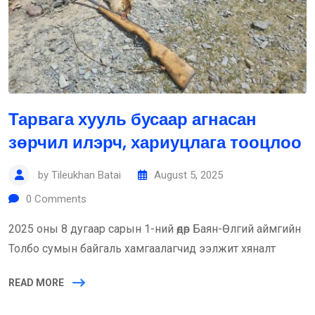
Тарвага хууль бусаар агнасан
зөрчил илэрч, хариуцлага тооцлоо
by
Tileukhan Batai
August 5, 2025
0
Comments
2025 оны 8 дугаар сарын 1-ний өдөр Баян-Өлгий аймгийн
Толбо сумын байгаль хамгаалагчид ээлжит хяналт
READ MORE