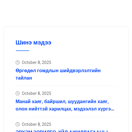
Шинэ мэдээ
October 8, 2025
Өргөдөл гомдлын шийдвэрлэлтийн
тайлан
October 8, 2025
Манай хаяг, байршил, шуудангийн хаяг,
олон нийттэй харилцах, мэдээлэл хүргэх
нийгмийн сүлжээний хаяг
October 8, 2025