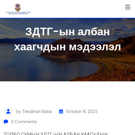
Skip
to
content
ЗДТГ-ын албан
хаагчдын мэдээлэл
by
Tileukhan Batai
October 8, 2025
0
Comments
ТОЛБО СУМЫН ЗДТГ-ЫН АЛБАН ХААГЧДЫН