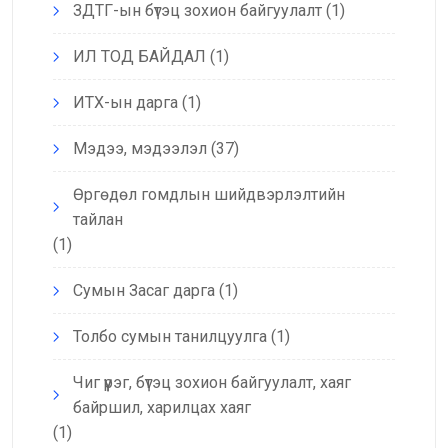
ЗДТГ-ын бүтэц зохион байгуулалт
(1)
ИЛ ТОД БАЙДАЛ
(1)
ИТХ-ын дарга
(1)
Мэдээ, мэдээлэл
(37)
Өргөдөл гомдлын шийдвэрлэлтийн
тайлан
(1)
Сумын Засаг дарга
(1)
Толбо сумын танилцуулга
(1)
Чиг үүрэг, бүтэц зохион байгуулалт, хаяг
байршил, харилцах хаяг
(1)