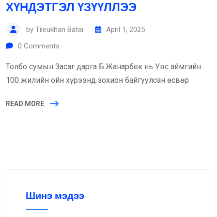
ХҮНДЭТГЭЛ ҮЗҮҮЛЛЭЭ
by
Tileukhan Batai
April 1, 2025
0
Comments
Толбо сумын Засаг дарга Б.Жанарбек нь Увс аймгийн
100 жилийн ойн хүрээнд зохион байгуулсан өсвөр
READ MORE
Шинэ мэдээ