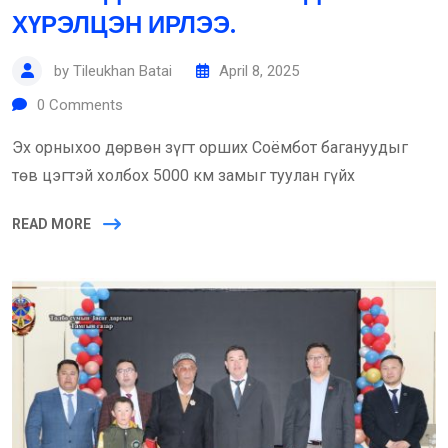
ХҮРЭЛЦЭН ИРЛЭЭ.
by
Tileukhan Batai
April 8, 2025
0
Comments
Эх орныхоо дөрвөн зүгт орших Соёмбот багануудыг
төв цэгтэй холбох 5000 км замыг туулан гүйх
READ MORE