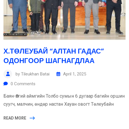
Х.ТӨЛЕУБАЙ “АЛТАН ГАДАС”
ОДОНГООР ШАГНАГДЛАА
by
Tileukhan Batai
April 1, 2025
0
Comments
Баян-Өлгий аймгийн Толбо сумын 6 дугаар багийн оршин
суугч, малчин, өндөр настан Хауан овогт Төлеубайн
READ MORE