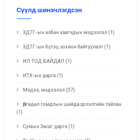
Сүүлд шинэчлэгдсэн
ЗДТГ-ын албан хаагчдын мэдээлэл
(1)
ЗДТГ-ын бүтэц зохион байгуулалт
(1)
ИЛ ТОД БАЙДАЛ
(1)
ИТХ-ын дарга
(1)
Мэдээ, мэдээлэл
(37)
Өргөдөл гомдлын шийдвэрлэлтийн тайлан
(1)
Сумын Засаг дарга
(1)