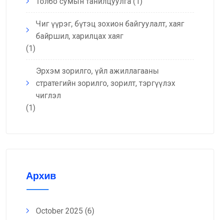
Толбо сумын танилцуулга
(1)
Чиг үүрэг, бүтэц зохион байгуулалт, хаяг
байршил, харилцах хаяг
(1)
Эрхэм зорилго, үйл ажиллагааны
стратегийн зорилго, зорилт, тэргүүлэх
чиглэл
(1)
Архив
October 2025
(6)