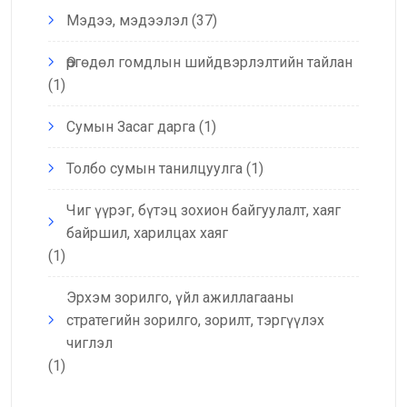
Мэдээ, мэдээлэл
(37)
Өргөдөл гомдлын шийдвэрлэлтийн тайлан
(1)
Сумын Засаг дарга
(1)
Толбо сумын танилцуулга
(1)
Чиг үүрэг, бүтэц зохион байгуулалт, хаяг
байршил, харилцах хаяг
(1)
Эрхэм зорилго, үйл ажиллагааны
стратегийн зорилго, зорилт, тэргүүлэх
чиглэл
(1)