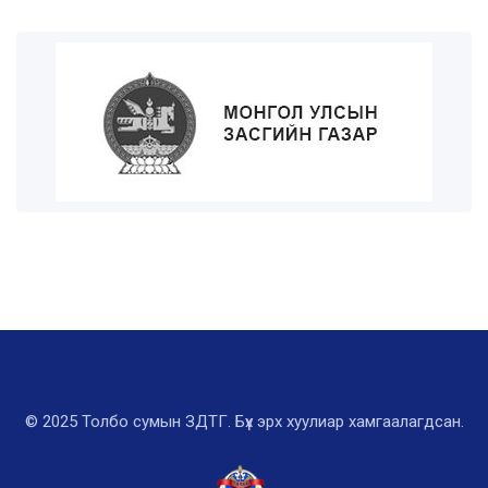
© 2025 Толбо сумын ЗДТГ. Бүх эрх хуулиар хамгаалагдсан.