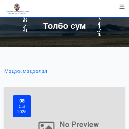
Толбо сум
Мэдээ, мэдээлэл
08
Oct
2025