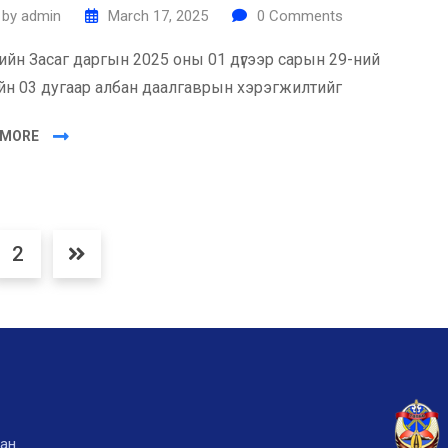
by
admin
March 17, 2025
0
Comments
ийн Засаг даргын 2025 оны 01 дүгээр сарын 29-ний
йн 03 дугаар албан даалгаврын хэрэгжилтийг
 MORE
2
ан.