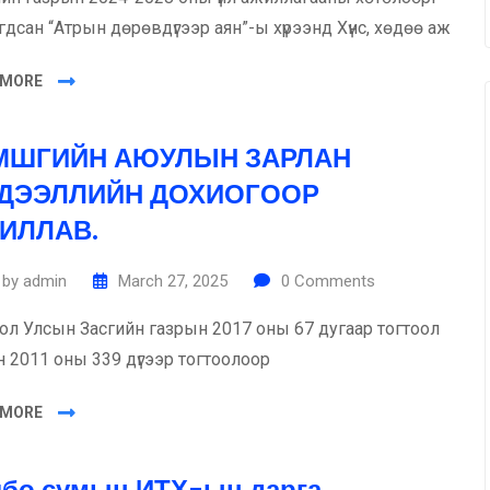
гдсан “Атрын дөрөвдүгээр аян”-ы хүрээнд Хүнс, хөдөө аж
 MORE
МШГИЙН АЮУЛЫН ЗАРЛАН
ДЭЭЛЛИЙН ДОХИОГООР
ИЛЛАВ.
by
admin
March 27, 2025
0
Comments
ол Улсын Засгийн газрын 2017 оны 67 дугаар тогтоол
н 2011 оны 339 дүгээр тогтоолоор
 MORE
лбо сумын ИТХ-ын дарга