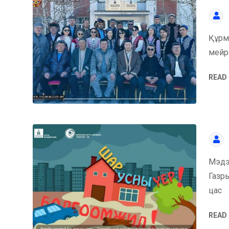
Құрм
мейр
READ
Мэдэ
Газры
цас
READ