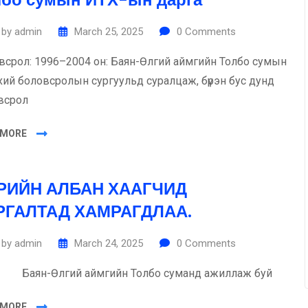
by
admin
March 25, 2025
0
Comments
всрол: 1996–2004 он: Баян-Өлгий аймгийн Толбо сумын
хий боловсролын сургуульд суралцаж, бүрэн бус дунд
всрол
 MORE
РИЙН АЛБАН ХААГЧИД
РГАЛТАД ХАМРАГДЛАА.
by
admin
March 24, 2025
0
Comments
н-Өлгий аймгийн Толбо суманд ажиллаж буй
 MORE