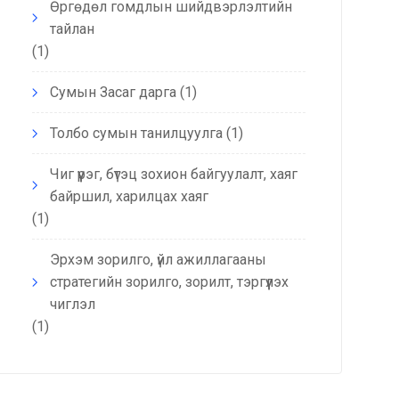
Өргөдөл гомдлын шийдвэрлэлтийн
тайлан
(1)
Сумын Засаг дарга
(1)
Толбо сумын танилцуулга
(1)
Чиг үүрэг, бүтэц зохион байгуулалт, хаяг
байршил, харилцах хаяг
(1)
Эрхэм зорилго, үйл ажиллагааны
стратегийн зорилго, зорилт, тэргүүлэх
чиглэл
(1)