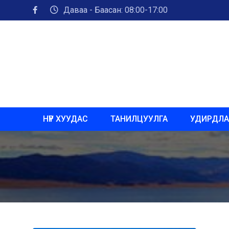
Даваа - Баасан: 08:00-17:00
НҮҮР ХУУДАС
ТАНИЛЦУУЛГА
УДИРДЛА