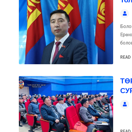
Боло
Ерөн
боло
READ
ТӨ
СУ
Бая
READ