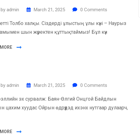
by
admin
March 21, 2025
0
Comments
етті Толбо халқы. Сіздерді ұлыстың ұлы күні – Наурыз
амымен шын жүректен құттықтаймыз! Бұл күн
 MORE
by
admin
March 21, 2025
0
Comments
эллийн эх сурвалж: Баян-Өлгий Онцгой Байдлын
н цахим хуудас Ойрын өдрүүдэд ихэнх нутгаар дулаарч,
 MORE