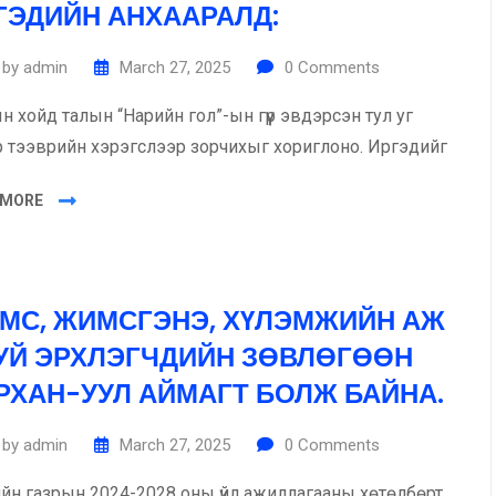
ГЭДИЙН АНХААРАЛД:
by
admin
March 27, 2025
0
Comments
 хойд талын “Нарийн гол”-ын гүүр эвдэрсэн тул уг
ээр тээврийн хэрэгслээр зорчихыг хориглоно. Иргэдийг
 MORE
МС, ЖИМСГЭНЭ, ХҮЛЭМЖИЙН АЖ
УЙ ЭРХЛЭГЧДИЙН ЗӨВЛӨГӨӨН
РХАН-УУЛ АЙМАГТ БОЛЖ БАЙНА.
by
admin
March 27, 2025
0
Comments
ийн газрын 2024-2028 оны үйл ажиллагааны хөтөлбөрт