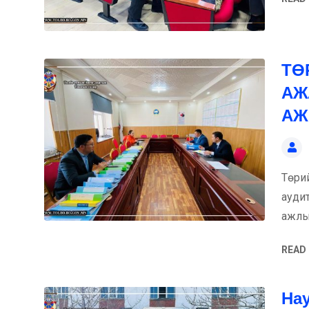
ТӨ
АЖ
АЖ
Төри
ауди
ажлы
READ
На