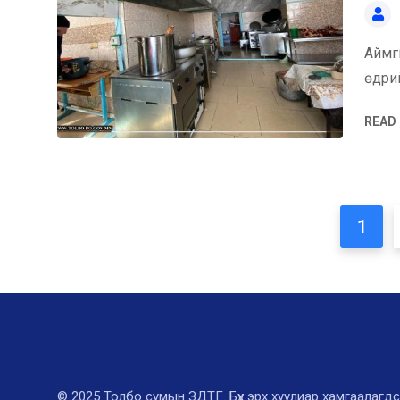
Аймг
өдри
READ
1
© 2025 Толбо сумын ЗДТГ. Бүх эрх хуулиар хамгаалагдс