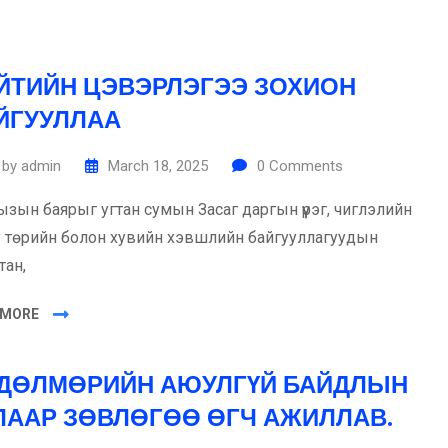
ЙТИЙН ЦЭВЭРЛЭГЭЭ ЗОХИОН
ЙГУУЛЛАА
by
admin
March 18, 2025
0
Comments
ызын баярыг угтан сумын Засаг даргын үүрэг, чиглэлийн
у төрийн болон хувийн хэвшлийн байгууллагуудын
тан,
 MORE
ДӨЛМӨРИЙН АЮУЛГҮЙ БАЙДЛЫН
ЛААР ЗӨВЛӨГӨӨ ӨГЧ АЖИЛЛАВ.