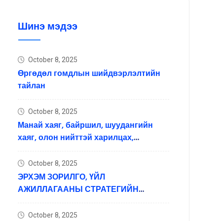
Шинэ мэдээ
October 8, 2025
Өргөдөл гомдлын шийдвэрлэлтийн
тайлан
October 8, 2025
Манай хаяг, байршил, шуудангийн
хаяг, олон нийттэй харилцах,
мэдээлэл хүргэх нийгмийн
сүлжээний хаяг
October 8, 2025
ЭРХЭМ ЗОРИЛГО, ҮЙЛ
АЖИЛЛАГААНЫ СТРАТЕГИЙН
ЗОРИЛГО ЗОРИЛ ТЭРГҮҮЛЭХ ЧИГЛЭЛ
October 8, 2025