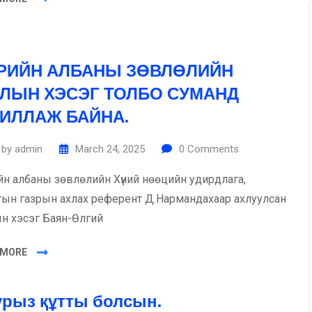
РИЙН АЛБАНЫ ЗӨВЛӨЛИЙН
ЛЫН ХЭСЭГ ТОЛБО СУМАНД
ИЛЛАЖ БАЙНА.
by
admin
March 24, 2025
0
Comments
йн албаны зөвлөлийн Хүний нөөцийн удирдлага,
тын газрын ахлах референт Д.Нармандахаар ахлуулсан
н хэсэг Баян-Өлгий
 MORE
урыз құтты болсын.