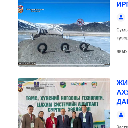
ИР
Сумын
гүүр
READ
ЖИ
АХ
ДА
Засг