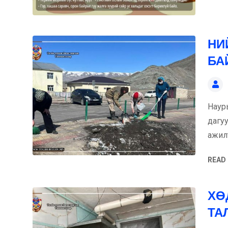
НИ
БА
Наур
дагу
ажил
READ
ХӨ
ТА