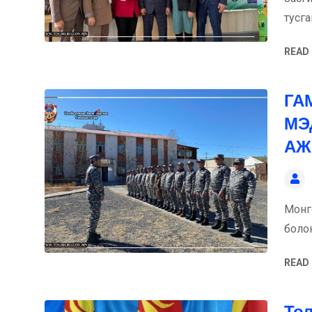
тусга
READ
ГА
МЭ
АЖ
Монг
боло
READ
То