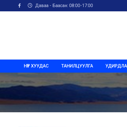
Даваа - Баасан: 08:00-17:00
НҮҮР ХУУДАС
ТАНИЛЦУУЛГА
УДИРДЛА