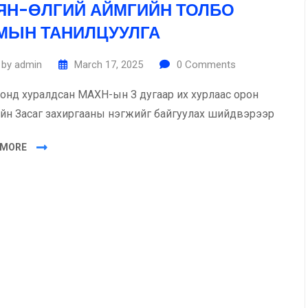
ЯН-ӨЛГИЙ АЙМГИЙН ТОЛБО
МЫН ТАНИЛЦУУЛГА
by
admin
March 17, 2025
0
Comments
 онд хуралдсан МАХН-ын З дугаар их хурлаас орон
ийн Засаг захиргааны нэгжийг байгуулах шийдвэрээр
 MORE