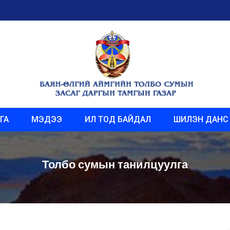
ГА
МЭДЭЭ
ИЛ ТОД БАЙДАЛ
ШИЛЭН ДАНС
Толбо сумын танилцуулга