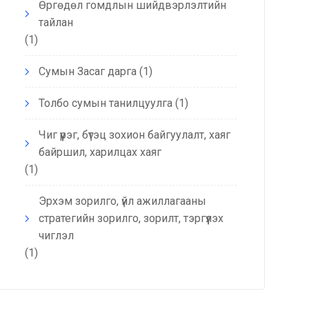
Өргөдөл гомдлын шийдвэрлэлтийн
тайлан
(1)
Сумын Засаг дарга
(1)
Толбо сумын танилцуулга
(1)
Чиг үүрэг, бүтэц зохион байгуулалт, хаяг
байршил, харилцах хаяг
(1)
Эрхэм зорилго, үйл ажиллагааны
стратегийн зорилго, зорилт, тэргүүлэх
чиглэл
(1)