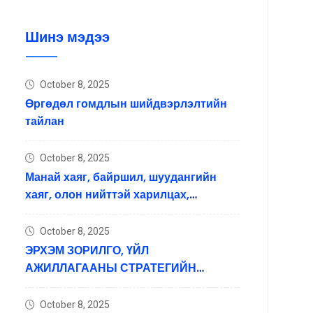
Шинэ мэдээ
October 8, 2025
Өргөдөл гомдлын шийдвэрлэлтийн
тайлан
October 8, 2025
Манай хаяг, байршил, шуудангийн
хаяг, олон нийттэй харилцах,
мэдээлэл хүргэх нийгмийн
сүлжээний хаяг
October 8, 2025
ЭРХЭМ ЗОРИЛГО, ҮЙЛ
АЖИЛЛАГААНЫ СТРАТЕГИЙН
ЗОРИЛГО ЗОРИЛ ТЭРГҮҮЛЭХ ЧИГЛЭЛ
October 8, 2025