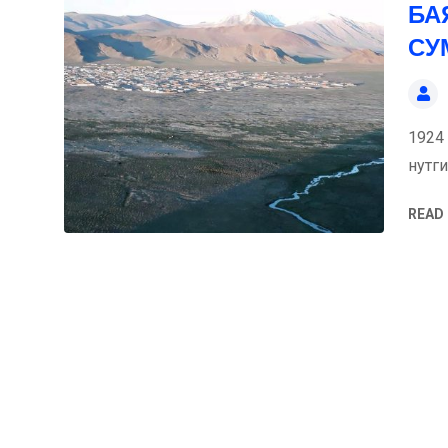
БА
СУ
1924
нутг
READ