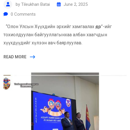
by
Tileukhan Batai
June 2, 2025
0
Comments
“Олон Улсын Хүүхдийн эрхийг хамгаалах өдөр”-ийг
тохиолдуулан байгууллагынхаа албан хаагчдын
хүүхдүүдийг хүлээн авч баярлуулав.
READ MORE