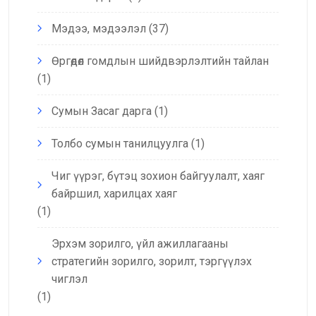
Мэдээ, мэдээлэл
(37)
Өргөдөл гомдлын шийдвэрлэлтийн тайлан
(1)
Сумын Засаг дарга
(1)
Толбо сумын танилцуулга
(1)
Чиг үүрэг, бүтэц зохион байгуулалт, хаяг
байршил, харилцах хаяг
(1)
Эрхэм зорилго, үйл ажиллагааны
стратегийн зорилго, зорилт, тэргүүлэх
чиглэл
(1)