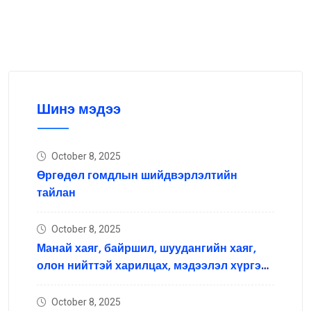
Шинэ мэдээ
October 8, 2025
Өргөдөл гомдлын шийдвэрлэлтийн
тайлан
October 8, 2025
Манай хаяг, байршил, шуудангийн хаяг,
олон нийттэй харилцах, мэдээлэл хүргэх
нийгмийн сүлжээний хаяг
October 8, 2025