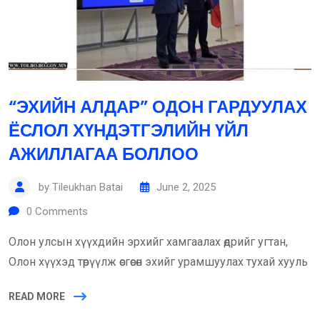
“ЭХИЙН АЛДАР” ОДОН ГАРДУУЛАХ
ЁСЛОЛ ХҮНДЭТГЭЛИЙН ҮЙЛ
АЖИЛЛАГАА БОЛЛОО
by
Tileukhan Batai
June 2, 2025
0
Comments
Олон улсын хүүхдийн эрхийг хамгаалах өдрийг угтан,
Олон хүүхэд төрүүлж өсгөсөн эхийг урамшуулах тухай хууль
READ MORE