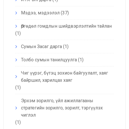
Мэдээ, мэдээлэл
(37)
Өргөдөл гомдлын шийдвэрлэлтийн тайлан
(1)
Сумын Засаг дарга
(1)
Толбо сумын танилцуулга
(1)
Чиг үүрэг, бүтэц зохион байгуулалт, хаяг
байршил, харилцах хаяг
(1)
Эрхэм зорилго, үйл ажиллагааны
стратегийн зорилго, зорилт, тэргүүлэх
чиглэл
(1)