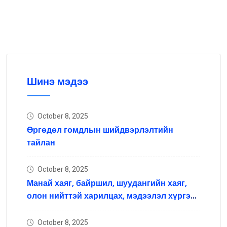
Шинэ мэдээ
October 8, 2025
Өргөдөл гомдлын шийдвэрлэлтийн
тайлан
October 8, 2025
Манай хаяг, байршил, шуудангийн хаяг,
олон нийттэй харилцах, мэдээлэл хүргэх
нийгмийн сүлжээний хаяг
October 8, 2025