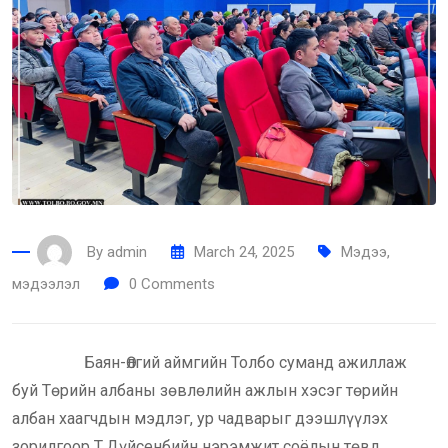
By
admin
March 24, 2025
Мэдээ,
мэдээлэл
0
Comments
Баян-Өлгий аймгийн Толбо суманд ажиллаж
буй Төрийн албаны зөвлөлийн ажлын хэсэг төрийн
албан хаагчдын мэдлэг, ур чадварыг дээшлүүлэх
зорилгоор Т.Дүйсенбийн нэрэмжит соёлын төвд