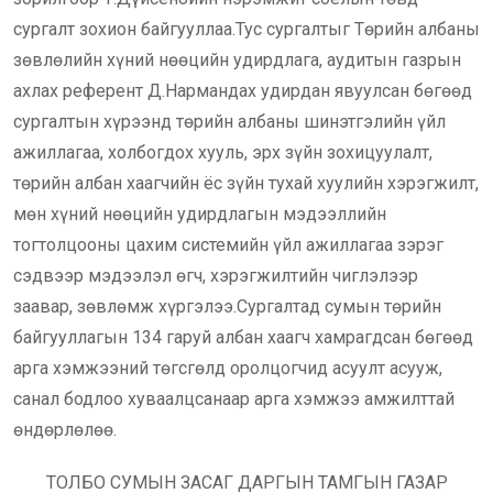
сургалт зохион байгууллаа.Тус сургалтыг Төрийн албаны
зөвлөлийн хүний нөөцийн удирдлага, аудитын газрын
ахлах референт Д.Нармандах удирдан явуулсан бөгөөд
сургалтын хүрээнд төрийн албаны шинэтгэлийн үйл
ажиллагаа, холбогдох хууль, эрх зүйн зохицуулалт,
төрийн албан хаагчийн ёс зүйн тухай хуулийн хэрэгжилт,
мөн хүний нөөцийн удирдлагын мэдээллийн
тогтолцооны цахим системийн үйл ажиллагаа зэрэг
сэдвээр мэдээлэл өгч, хэрэгжилтийн чиглэлээр
заавар, зөвлөмж хүргэлээ.Сургалтад сумын төрийн
байгууллагын 134 гаруй албан хаагч хамрагдсан бөгөөд
арга хэмжээний төгсгөлд оролцогчид асуулт асууж,
санал бодлоо хуваалцсанаар арга хэмжээ амжилттай
өндөрлөлөө.
ТОЛБО СУМЫН ЗАСАГ ДАРГЫН ТАМГЫН ГАЗАР