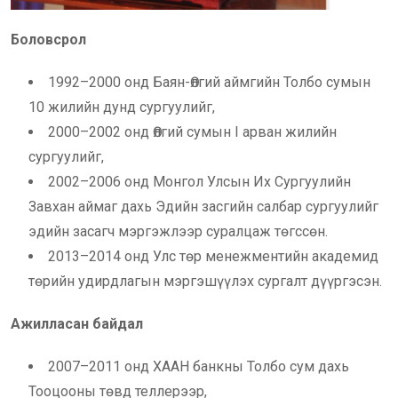
Боловсрол
1992–2000 онд Баян-Өлгий аймгийн Толбо сумын
10 жилийн дунд сургуулийг,
2000–2002 онд Өлгий сумын I арван жилийн
сургуулийг,
2002–2006 онд Монгол Улсын Их Сургуулийн
Завхан аймаг дахь Эдийн засгийн салбар сургуулийг
эдийн засагч мэргэжлээр суралцаж төгссөн.
2013–2014 онд Улс төр менежментийн академид
төрийн удирдлагын мэргэшүүлэх сургалт дүүргэсэн.
Ажилласан байдал
2007–2011 онд ХААН банкны Толбо сум дахь
Тооцооны төвд теллерээр,