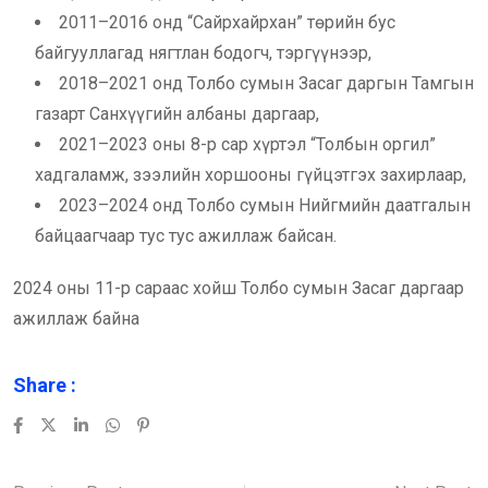
2011–2016 онд “Сайрхайрхан” төрийн бус
байгууллагад нягтлан бодогч, тэргүүнээр,
2018–2021 онд Толбо сумын Засаг даргын Тамгын
газарт Санхүүгийн албаны даргаар,
2021–2023 оны 8-р сар хүртэл “Толбын оргил”
хадгаламж, зээлийн хоршооны гүйцэтгэх захирлаар,
2023–2024 онд Толбо сумын Нийгмийн даатгалын
байцаагчаар тус тус ажиллаж байсан.
2024 оны 11-р сараас хойш Толбо сумын Засаг даргаар
ажиллаж байна
Share :
LinkedIn
Whatsapp
Pinterest