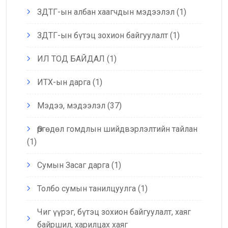
ЗДТГ-ын албан хаагчдын мэдээлэл
(1)
ЗДТГ-ын бүтэц зохион байгуулалт
(1)
ИЛ ТОД БАЙДАЛ
(1)
ИТХ-ын дарга
(1)
Мэдээ, мэдээлэл
(37)
Өргөдөл гомдлын шийдвэрлэлтийн тайлан
(1)
Сумын Засаг дарга
(1)
Толбо сумын танилцуулга
(1)
Чиг үүрэг, бүтэц зохион байгуулалт, хаяг
байршил, харилцах хаяг