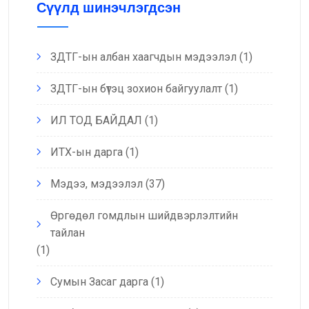
Сүүлд шинэчлэгдсэн
ЗДТГ-ын албан хаагчдын мэдээлэл
(1)
ЗДТГ-ын бүтэц зохион байгуулалт
(1)
ИЛ ТОД БАЙДАЛ
(1)
ИТХ-ын дарга
(1)
Мэдээ, мэдээлэл
(37)
Өргөдөл гомдлын шийдвэрлэлтийн
тайлан
(1)
Сумын Засаг дарга
(1)