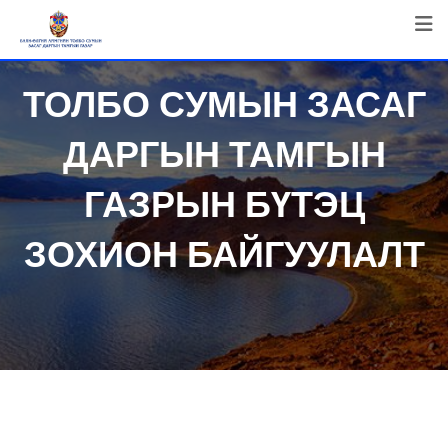
Skip
to
content
ТОЛБО СУМЫН ЗАСАГ
ДАРГЫН ТАМГЫН
ГАЗРЫН БҮТЭЦ
ЗОХИОН БАЙГУУЛАЛТ