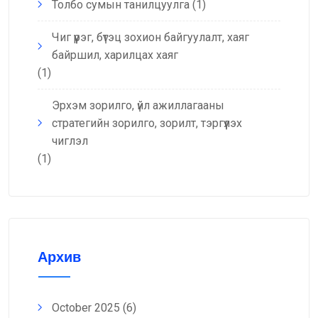
Толбо сумын танилцуулга
(1)
Чиг үүрэг, бүтэц зохион байгуулалт, хаяг
байршил, харилцах хаяг
(1)
Эрхэм зорилго, үйл ажиллагааны
стратегийн зорилго, зорилт, тэргүүлэх
чиглэл
(1)
Архив
October 2025
(6)