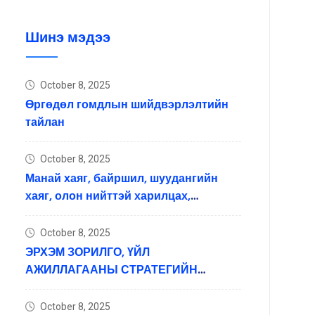
Шинэ мэдээ
October 8, 2025
Өргөдөл гомдлын шийдвэрлэлтийн
тайлан
October 8, 2025
Манай хаяг, байршил, шуудангийн
хаяг, олон нийттэй харилцах,
мэдээлэл хүргэх нийгмийн
сүлжээний хаяг
October 8, 2025
ЭРХЭМ ЗОРИЛГО, ҮЙЛ
АЖИЛЛАГААНЫ СТРАТЕГИЙН
ЗОРИЛГО ЗОРИЛ ТЭРГҮҮЛЭХ ЧИГЛЭЛ
October 8, 2025