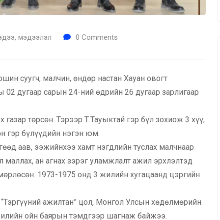
эдээ, мэдээлэл
0
Comments
ршин суугч, малчин, өндөр настан Хауан овогт
 02 дугаар сарын 24-ний өдрийн 26 дугаар зарлигаар
 газар төрсөн. Тэрээр Т.Тауыктай гэр бүл зохиож 3 хүү,
н гэр бүлүүдийн нэгэн юм.
өгөөд аав, ээжийнхээ хамт нэгдлийн туслах малчнаар
 маллах, ан агнах зэрэг уламжлалт ажил эрхлэлтэд
мөрлөсөн. 1973-1975 онд 3 жилийн хугацаанд цэргийн
н “Тэргүүний ажилтан” цол, Монгол Улсын хөдөлмөрийн
 жилийн ойн баярын тэмдгээр шагнаж байжээ.