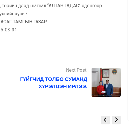
н, төрийн дээд шагнал “АЛТАН ГАДАС” одонгоор
үхнийг хүсье.
АСАГ ТАМГЫН ГАЗАР
25-03-31
Next Post:
О
ГҮЙГЧИД ТОЛБО СУМАНД
ХҮРЭЛЦЭН ИРЛЭЭ.