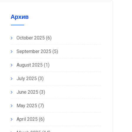
Архив
October 2025
(6)
September 2025
(5)
August 2025
(1)
September 23, 2025,
September 15, 2025,
July 2025
(3)
АЛЫН БРУЦЕЛЛЁЗ
СУРГАЛТ ЗОХИОН
ВЧНИЙ ШИНЖИЛГЭЭ,
БАЙГУУЛЛАА
June 2025
(3)
АНДАЛТЫН АЖИЛ
ИЙГДЭЖ БАЙНА
May 2025
(7)
April 2025
(6)