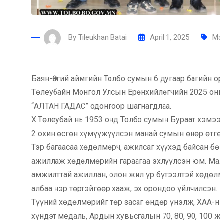
By
Tileukhan Batai
April 1, 2025
М
Баян-Өлгий аймгийн Толбо сумын 6 дугаар багийн о
Төлеубайн Монгол Улсын Ерөнхийлөгчийн 2025 оны
“АЛТАН ГАДАС” одонгоор шагнагдлаа.
Х.Төлеубай нь 1953 онд Толбо сумын Бураат хэмээх
2 охин өсгөн хүмүүжүүлсэн манай сумын өнөр өтгө
Тэр багаасаа хөдөлмөрч, ажилсаг хүүхэд байсан б
ажиллаж хөдөлмөрийн гараагаа эхлүүлсэн юм. Мал
амжилттай ажиллан, олон жил үр бүтээлтэй хөдөл
албаа нэр төртэйгөөр хааж, эх орондоо үйлчилсэн.
Түүний хөдөлмөрийг төр засаг өндөр үнэлж, ХАА-
хүндэт медаль, Ардын хувьсгалын 70, 80, 90, 100