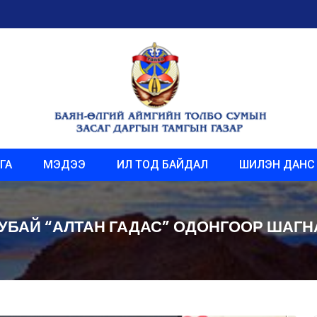
ГА
МЭДЭЭ
ИЛ ТОД БАЙДАЛ
ШИЛЭН ДАНС
УБАЙ “АЛТАН ГАДАС” ОДОНГООР ШАГ