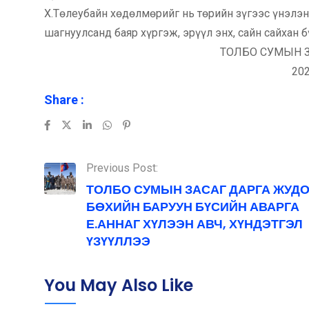
Х.Төлеубайн хөдөлмөрийг нь төрийн зүгээс үнэлэ
шагнуулсанд баяр хүргэж, эрүүл энх, сайн сайхан б
ТОЛБО СУМЫН З
20
Share :
LinkedIn
Whatsapp
Pinterest
Previous Post:
ТОЛБО СУМЫН ЗАСАГ ДАРГА ЖУД
БӨХИЙН БАРУУН БҮСИЙН АВАРГА
Е.АННАГ ХҮЛЭЭН АВЧ, ХҮНДЭТГЭЛ
ҮЗҮҮЛЛЭЭ
You May Also Like