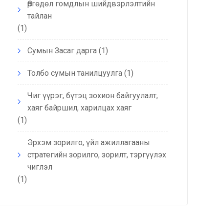
Өргөдөл гомдлын шийдвэрлэлтийн
тайлан
(1)
Сумын Засаг дарга
(1)
Толбо сумын танилцуулга
(1)
Чиг үүрэг, бүтэц зохион байгуулалт,
хаяг байршил, харилцах хаяг
(1)
Эрхэм зорилго, үйл ажиллагааны
стратегийн зорилго, зорилт, тэргүүлэх
чиглэл
(1)