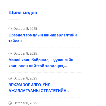
Шинэ мэдээ
October 8, 2025
Өргөдөл гомдлын шийдвэрлэлтийн
тайлан
October 8, 2025
Манай хаяг, байршил, шуудангийн
хаяг, олон нийттэй харилцах,
мэдээлэл хүргэх нийгмийн
сүлжээний хаяг
October 8, 2025
ЭРХЭМ ЗОРИЛГО, ҮЙЛ
АЖИЛЛАГААНЫ СТРАТЕГИЙН
ЗОРИЛГО ЗОРИЛ ТЭРГҮҮЛЭХ ЧИГЛЭЛ
October 8, 2025