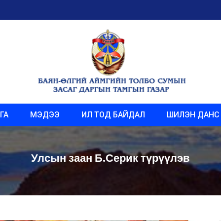
ГА
МЭДЭЭ
ИЛ ТОД БАЙДАЛ
ШИЛЭН ДАНС
Улсын заан Б.Серик түрүүлэв