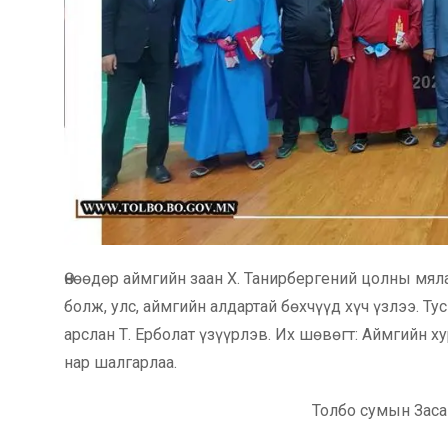
Өнөөдөр аймгийн заан Х. Танирбергений цолны мя
болж, улс, аймгийн алдартай бөхчүүд хүч үзлээ. Ту
арслан Т. Ерболат үзүүрлэв. Их шөвөгт: Аймгийн х
нар шалгарлаа.
Толбо сумын Заса