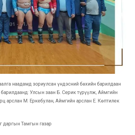
лаалга наадамд зориулсан үндэсний бөхийн барилдаан
с барилдаанд: Улсын заан Б. Серик түрүүлж, Аймгийн
урц арслан М. Еркебулан, Аймгийн арслан Е. Көптилек
г даргын Тамгын газар