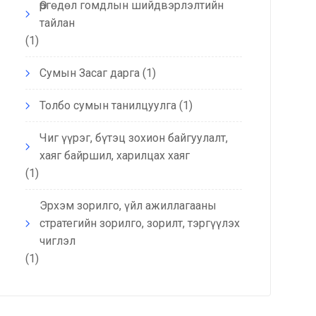
Өргөдөл гомдлын шийдвэрлэлтийн
тайлан
(1)
Сумын Засаг дарга
(1)
Толбо сумын танилцуулга
(1)
Чиг үүрэг, бүтэц зохион байгуулалт,
хаяг байршил, харилцах хаяг
(1)
Эрхэм зорилго, үйл ажиллагааны
стратегийн зорилго, зорилт, тэргүүлэх
чиглэл
(1)