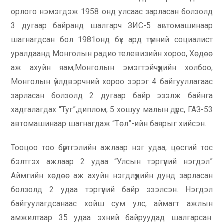
орлого нэмэгдэж 1958 онд улсаас зарласан болзолд
3 дугаар байранд шалгарч ЗИС-5 автомашинаар
шагнагдсан бол 1981онд бүх ард түмний социалист
уралдаанд Монголын радио телевизийн хороо, Хөдөө
аж ахуйн яам,Монголын эмэгтэйчүүдийн холбоо,
Монголын үйлдвэрчний хороо зэрэг 4 байгууллагаас
зарласан болзолд 2 дугаар байр эзэлж байнга
хадгалагдах “Туг”,диплом, 5 хошуу малын дүрс, ГАЗ-53
автомашинаар шагнагдаж “Төл”-ийн баярыг хийсэн.
Тооцоо тоо бүртгэлийн ажлаар нэг удаа, цөсгий тос
бэлтгэх ажлаар 2 удаа “Улсын тэргүүний нэгдэл”
Аймгийн хөдөө аж ахуйн нэгдлүүдийн дунд зарласан
болзолд 2 удаа тэргүүний байр эзэлсэн. Нэгдэл
байгуулагдсанаас хойш сум улс, аймагт ажлын
амжилтаар 35 удаа эхний байруудад шалгарсан.