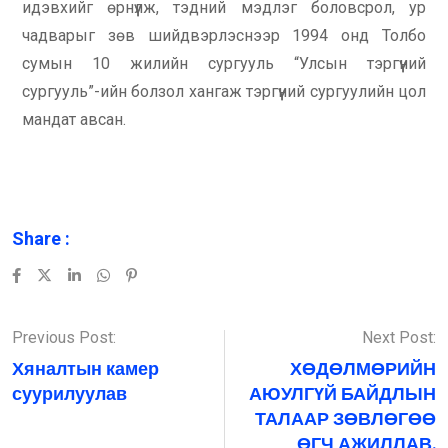
идэвхийг өрнүүлж, тэдний мэдлэг боловсрол, ур
чадварыг зөв шийдвэрлэснээр 1994 онд Толбо
сумын 10 жилийн сургууль “Улсын тэргүүний
сургууль”-ийн болзол хангаж тэргүүний сургуулийн цол
мандат авсан.
Share :
Previous Post:
Next Post:
Хяналтын камер
ХӨДӨЛМӨРИЙН
суурилуулав
АЮУЛГҮЙ БАЙДЛЫН
ТАЛААР ЗӨВЛӨГӨӨ
ӨГЧ АЖИЛЛАВ.