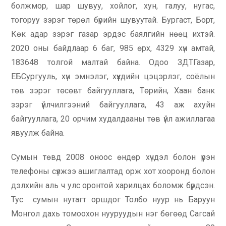
болжмор, шар шувуу, хойлог, хун, галуу, нугас,
тогоруу зэрэг төрөл бүрийн шувуутай. Бургаст, Борт,
Көк адар зэрэг газар эрдэс баялгийн нөөц ихтэй.
2020 оны байдлаар 6 баг, 985 өрх, 4329 хүн амтай,
183648 толгой малтай байна. Одоо ЗДТГазар,
ЕБСургууль, хүн эмнэлэг, хүүхдийн цэцэрлэг, соёлын
төв зэрэг төсөвт байгууллага, Төрийн, Хаан банк
зэрэг үйлчилгээний байгууллага, 43 аж ахуйн
байгууллага, 20 орчим худалдааны төв үйл ажиллагаа
явуулж байна.
Сумын төвд 2008 оноос өндөр хүчдэл болон үүрэн
телефоны сүлжээ ашиглалтад орж хот хооронд болон
дэлхийн аль ч улс оронтой харилцах боломж бүрдсэн.
Тус сумын нутагт оршдог Толбо нуур нь Баруун
Монгол дахь томоохон нууруудын нэг бөгөөд Сагсай