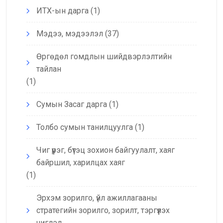
ИТХ-ын дарга
(1)
Мэдээ, мэдээлэл
(37)
Өргөдөл гомдлын шийдвэрлэлтийн
тайлан
(1)
Сумын Засаг дарга
(1)
Толбо сумын танилцуулга
(1)
Чиг үүрэг, бүтэц зохион байгуулалт, хаяг
байршил, харилцах хаяг
(1)
Эрхэм зорилго, үйл ажиллагааны
стратегийн зорилго, зорилт, тэргүүлэх
чиглэл