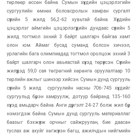
төрлөөр өссөн байна. Сумын хүүхдийн цэцэрлэгийн
сургуулийн өмнөх боловсролын хамран сургалт
сүүлийн 5 жилд 56,2-62 хувьтай байна. Хүүхдийн
цэцэрлэг аймгийн цэцэрлэгүүдийн дундаас сүүлийн 5
жилд тогтмол эхний 3 байрт шалгарч байгаа хамт
олон юм. Аймаг бусад суманд болсон хичээл,
урлагийн бага олимпиадад тогтмол оролцож эхний 3
байрт шалгарч олон авьяастай хүүхэд төрүүлсэн. Сүүлийн
жилүүдэд 59,0 сая төгрөгний хөрөнгө оруулалтаар 10
төрлийн ажлыг шинээр хийсэн. Сумын дунд сургууль
сүүлийн 5 жилд сургуулийн насны 706-745 хүүхдийг
сургуульд бүрэн хамруулж, дотуур байранд 135-160
хүүхэд амьдарч байна. Анги дүүргэлт 24-27 болж жил бүр
нэмэгдэж байна. Сумын дунд сургууль материаллаг
баазыг бэхжүүлж орчныг сайжруулан, бие даасан
туслах аж ахуйг хөгжүүлэн багш, ажилчдын нийгмийн