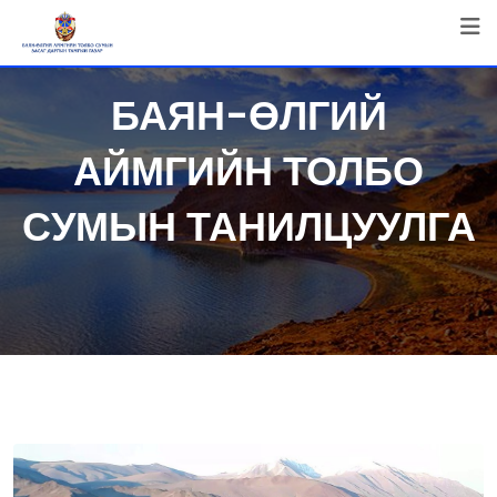
БАЯН-ӨЛГИЙ
АЙМГИЙН ТОЛБО
СУМЫН ТАНИЛЦУУЛГА