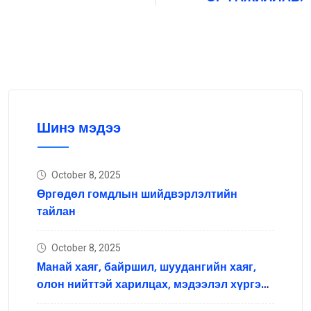
Шинэ мэдээ
October 8, 2025
Өргөдөл гомдлын шийдвэрлэлтийн
тайлан
October 8, 2025
Манай хаяг, байршил, шуудангийн хаяг,
олон нийттэй харилцах, мэдээлэл хүргэх
нийгмийн сүлжээний хаяг