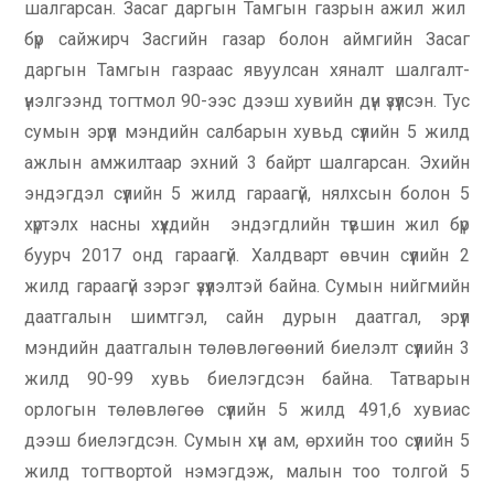
шалгарсан. Засаг даргын Тамгын газрын ажил жил
бүр сайжирч Засгийн газар болон аймгийн Засаг
даргын Тамгын газраас явуулсан хяналт шалгалт-
үнэлгээнд тогтмол 90-ээс дээш хувийн дүн үзүүлсэн. Тус
сумын эрүүл мэндийн салбарын хувьд сүүлийн 5 жилд
ажлын амжилтаар эхний 3 байрт шалгарсан. Эхийн
эндэгдэл сүүлийн 5 жилд гараагүй, нялхсын болон 5
хүртэлх насны хүүхдийн эндэгдлийн түвшин жил бүр
буурч 2017 онд гараагүй. Халдварт өвчин сүүлийн 2
жилд гараагүй зэрэг үзүүлэлтэй байна. Сумын нийгмийн
даатгалын шимтгэл, сайн дурын даатгал, эрүүл
мэндийн даатгалын төлөвлөгөөний биелэлт сүүлийн 3
жилд 90-99 хувь биелэгдсэн байна. Татварын
орлогын төлөвлөгөө сүүлийн 5 жилд 491,6 хувиас
дээш биелэгдсэн. Сумын хүн ам, өрхийн тоо сүүлийн 5
жилд тогтвортой нэмэгдэж, малын тоо толгой 5