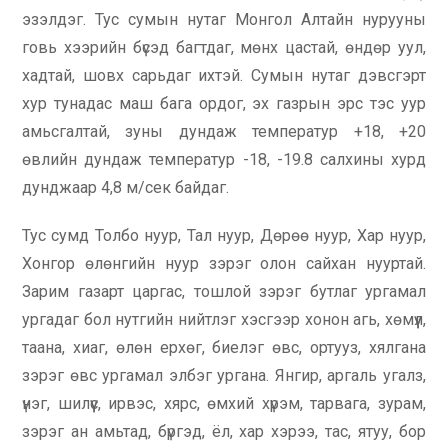
эзэлдэг. Тус сумын нутаг Монгол Алтайн нурууны
говь хээрийн бүсэд багтдаг, мөнх цастай, өндөр уул,
хадтай, шовх сарьдаг ихтэй. Сумын нутаг дэвсгэрт
хур тунадас маш бага ордог, эх газрын эрс тэс уур
амьсгалтай, зуны дундаж температур +18, +20
өвлийн дундаж температур -18, -19.8 салхины хурд
дунджаар 4,8 м/сек байдаг.
Тус сумд Толбо нуур, Тал нуур, Дөрөө нуур, Хар нуур,
Хонгор өлөнгийн нуур зэрэг олон сайхан нууртай.
Зарим газарт царгас, тошлой зэрэг бутлаг ургамал
ургадаг бол нутгийн нийтлэг хэсгээр хонон агь, хөмүүл,
таана, хиаг, өлөн ерхөг, биелэг өвс, ортууз, хялгана
зэрэг өвс ургамал элбэг ургана. Янгир, аргаль угалз,
үнэг, шилүүс, ирвэс, хярс, өмхий хүрэм, тарвага, зурам,
зэрэг ан амьтад, бүргэд, ёл, хар хэрээ, тас, ятуу, бор