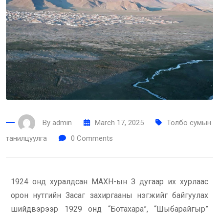
By
admin
March 17, 2025
Толбо сумын
танилцуулга
0
Comments
1924 онд хуралдсан МАХН-ын З дугаар их хурлаас
орон нутгийн Засаг захиргааны нэгжийг байгуулах
шийдвэрээр 1929 онд “Ботахара”, “Шыбарайгыр”