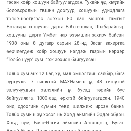
гэсэн хоёр хошуун байгуулагдсан. Тухайн үед хүмүүсийн
боловсролын түвшин доогуур, хошууны удирдлага
төлөвшөөгүйгээс зөвхөн 80 лан мөнгөн тамгыг
Ботахара хошууны дарга Б.Ахтышхан, Шыбарайгыр
хошууны дарга Үмбет нар эзэмшин захирч байсан.
1938 оны 8 дугаар сарын 28-нд Засаг захиргаа
өөрчлөгдөж хоёр хошуун нэгдэж газрын нэрээр
“Толбо нуур” сум гэж зохион байгуулсан.
Толбо сум анх 12 баг, хүн, мал эмнэлгийн салбар, бага
сургууль, 7 гишүүнтэй МАХНамын үүр, 48 гишүүнтэй
залуучуудын эвлэлийн үүр, бусад төрийн бус
байгууллага, 1000-аад өрхтэй байгуулагдсан. 1940
онд одоогийн сумын төвд шилжиж ирсэн байна.
Толбо сумын зүүн хэсэг нь Ховд аймгийн Эрдэнэбүрэн,
Ховд сум, Баян-Өлгий аймгийн Алтанцөгц, Бугат,
Алтай, Буянт, Дэлүүн гэдэг сумдтай хиллэдэг.