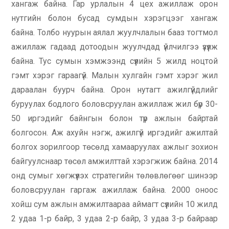
хангаж байна. Гар урлалын 4 цех ажиллаж орон
нутгийн болон бусад сумдын хэрэгцээг хангаж
байна. Толбо нуурын аялал жуулчлалын бааз тогтмол
ажиллаж гадаад дотоодын жуулчдад үйлчилгээ үзүүлж
байна. Тус сумын хэмжээнд сүүлийн 5 жилд ноцтой
гэмт хэрэг гараагүй. Малын хулгайн гэмт хэрэг жил
дараалан буурч байна. Орон нутагт ажилгүйдлийг
буруулах бодлого боловсруулан ажиллаж жил бүр 30-
50 иргэдийг байнгын болон түр ажлын байртай
болгосон. Аж ахуйн нэгж, ажилгүй иргэдийг ажилтай
болгох зорилгоор төсөлд хамааруулах ажлыг зохион
байгуулснаар төсөл амжилттай хэрэгжиж байна. 2014
онд сумыг хөгжүүлэх стратегийн төлөвлөгөөг шинээр
боловсруулан гаргаж ажиллаж байна. 2000 оноос
хойш сум ажлын амжилтаараа аймагт сүүлийн 10 жилд
2 удаа 1-р байр, 3 удаа 2-р байр, 3 удаа 3-р байраар