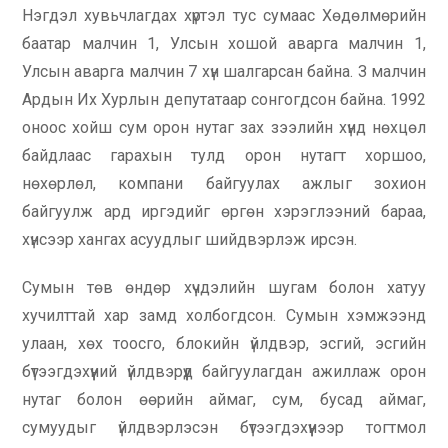
Нэгдэл хувьчлагдах хүртэл тус сумаас Хөдөлмөрийн
баатар малчин 1, Улсын хошой аварга малчин 1,
Улсын аварга малчин 7 хүн шалгарсан байна. З малчин
Ардын Их Хурлын депутатаар сонгогдсон байна. 1992
оноос хойш сум орон нутаг зах зээлийн хүнд нөхцөл
байдлаас гарахын тулд орон нутагт хоршоо,
нөхөрлөл, компани байгуулах ажлыг зохион
байгуулж ард иргэдийг өргөн хэрэглээний бараа,
хүнсээр хангах асуудлыг шийдвэрлэж ирсэн.
Сумын төв өндөр хүчдэлийн шугам болон хатуу
хучилттай хар замд холбогдсон. Сумын хэмжээнд
улаан, хөх тоосго, блокийн үйлдвэр, эсгий, эсгийн
бүтээгдэхүүний үйлдвэрүүд байгуулагдан ажиллаж орон
нутаг болон өөрийн аймаг, сум, бусад аймаг,
сумуудыг үйлдвэрлэсэн бүтээгдэхүүнээр тогтмол