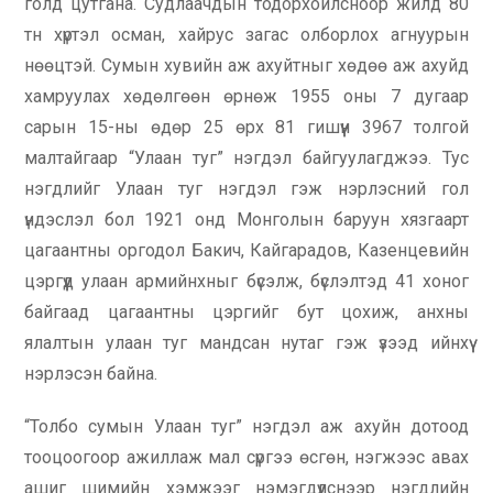
голд цутгана. Судлаачдын тодорхойлсноор жилд 80
тн хүртэл осман, хайрус загас олборлох агнуурын
нөөцтэй. Сумын хувийн аж ахуйтныг хөдөө аж ахуйд
хамруулах хөдөлгөөн өрнөж 1955 оны 7 дугаар
сарын 15-ны өдөр 25 өрх 81 гишүүн 3967 толгой
малтайгаар “Улаан туг” нэгдэл байгуулагджээ. Тус
нэгдлийг Улаан туг нэгдэл гэж нэрлэсний гол
үндэслэл бол 1921 онд Монголын баруун хязгаарт
цагаантны оргодол Бакич, Кайгарадов, Казенцевийн
цэргүүд улаан армийнхныг бүсэлж, бүслэлтэд 41 хоног
байгаад цагаантны цэргийг бут цохиж, анхны
ялалтын улаан туг мандсан нутаг гэж үзээд ийнхүү
нэрлэсэн байна.
“Толбо сумын Улаан туг” нэгдэл аж ахуйн дотоод
тооцоогоор ажиллаж мал сүргээ өсгөн, нэгжээс авах
ашиг шимийн хэмжээг нэмэгдүүлснээр нэгдлийн