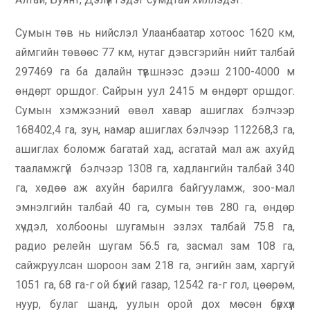
Сумын төв нь нийслэл Улаанбаатар хотоос 1620 км,
аймгийн төвөөс 77 км, нутаг дэвсгэрийн нийт талбай
297469 га ба далайн түвшнээс дээш 2100-4000 м
өндөрт оршдог. Сайрын уул 2415 м өндөрт оршдог.
Сумын хэмжээний өвөл хавар ашиглах бэлчээр
168402,4 га, зун, намар ашиглах бэлчээр 112268,3 га,
ашиглах боломж багатай хад, асгатай мал аж ахуйд
тааламжгүй бэлчээр 1308 га, хадлангийн талбай 340
га, хөдөө аж ахуйн барилга байгууламж, зоо-мал
эмнэлгийн талбай 40 га, сумын төв 280 га, өндөр
хүчдэл, холбооны шугамын эзлэх талбай 75.8 га,
радио релейн шугам 56.5 га, засмал зам 108 га,
сайжруулсан шороон зам 218 га, энгийн зам, харгуй
1051 га, 68 га-г ой бүхий газар, 12542 га-г гол, цөөрөм,
нуур, булаг шанд, уулын орой дох мөсөн бүрхүүл